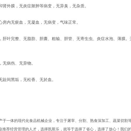
和肾外膜，无炎症脓肿等病变，无异臭，无杂质。
心房内无瘀血，无凝血，无病变，气味正常。
，肝叶完整、无脂肪、胆囊、粗输、胆管、无寄生虫、炎症水泡、薄膜。
，无病伤、无异物。
无趾间黑垢，无松香、无於血。
td是一家集进口、研发、生产于一体的现代化食品机械企业，专注于屠宰、分割、熟食深加
业推荐经营管理的人才，选择凯斯乐，就等于选择了省心，选择了放心！我们