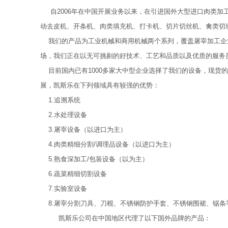
自2006年在中国开展业务以来，在引进国外大型进口肉类加
动去皮机、开条机、肉类填充机、打卡机、切片切丝机、禽类切
我们的产品为工业机械和商用机械两个系列，覆盖屠宰加工企
场，我们正在以无可挑剔的好技术、工艺和品质以及优质的服务
目前国内已有1000多家大中型企业选择了我们的设备，现货
展，凯斯乐在下列领域具有较强的优势：
1.追溯系统
2.水处理设备
3.屠宰设备（以进口为主）
4.肉类精细分割/调理品设备（以进口为主）
5.熟食深加工/包装设备（以为主）
6.蔬菜精细切割设备
7.实验室设备
8.屠宰分割刀具、刀棍、不锈钢防护手套、不锈钢围裙、锯条
凯斯乐公司在中国地区代理了以下国外品牌的产品：