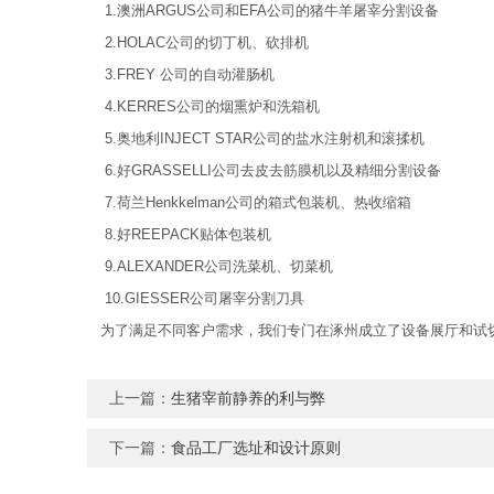
1.澳洲ARGUS公司和EFA公司的猪牛羊屠宰分割设备
2.HOLAC公司的切丁机、砍排机
3.FREY 公司的自动灌肠机
4.KERRES公司的烟熏炉和洗箱机
5.奥地利INJECT STAR公司的盐水注射机和滚揉机
6.好GRASSELLI公司去皮去筋膜机以及精细分割设备
7.荷兰Henkkelman公司的箱式包装机、热收缩箱
8.好REEPACK贴体包装机
9.ALEXANDER公司洗菜机、切菜机
10.GIESSER公司屠宰分割刀具
为了满足不同客户需求，我们专门在涿州成立了设备展厅和试
上一篇：
生猪宰前静养的利与弊
下一篇：
食品工厂选址和设计原则