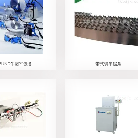
EUND牛屠宰设备
带式劈半锯条