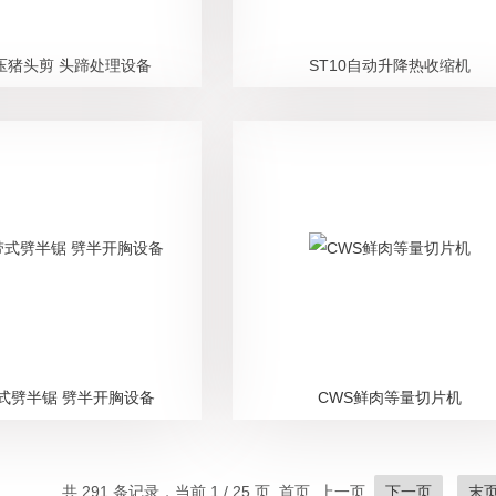
液压猪头剪 头蹄处理设备
ST10自动升降热收缩机
带式劈半锯 劈半开胸设备
CWS鲜肉等量切片机
共 291 条记录，当前 1 / 25 页 首页 上一页
下一页
末