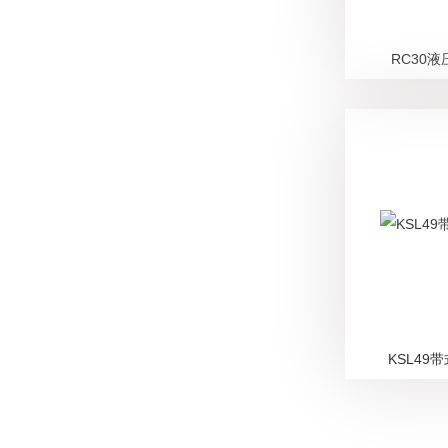
RC30
KSL49