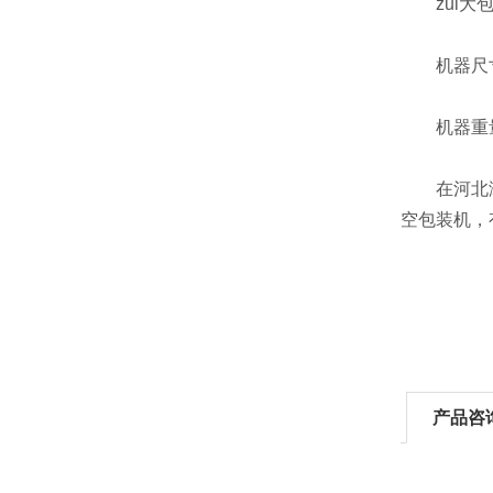
zui大包
机器尺寸：7
机器重量：
在河北涿州
空包装机，
产品咨