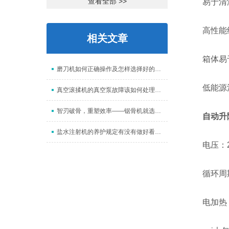
查看全部 >>
易于清洁
高性能绝
相关文章
箱体易于
磨刀机如何正确操作及怎样选择好的砂轮
低能源
真空滚揉机的真空泵故障该如何处理呢？
智刃破骨，重塑效率——锯骨机就选凯斯乐！
自动升
盐水注射机的养护规定有没有做好看以下几点
电压：230
循环周期：
电加热：1