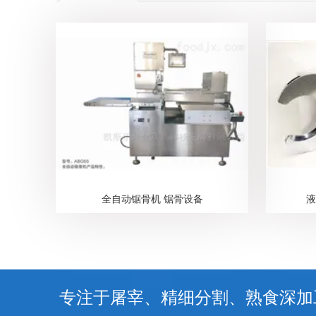
全自动锯骨机 锯骨设备
液
专注于屠宰、精细分割、熟食深加