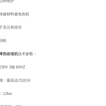
和维护
缘材料避免热耗
充注和排空
消耗
降热收缩机
技术参数：
V 3相 60HZ
最高达15次/分
2kw