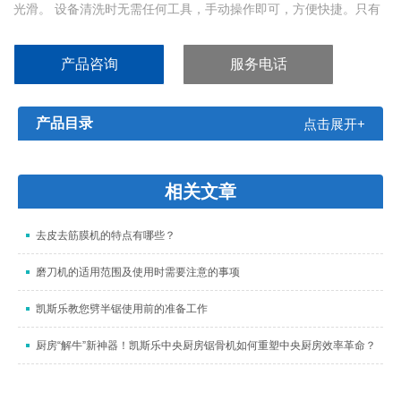
光滑。 设备清洗时无需任何工具，手动操作即可，方便快捷。只有
在更换刀片时才需要工具进行调整，以获得更好的操作性能。
产品咨询
服务电话
产品目录
点击展开+
相关文章
去皮去筋膜机的特点有哪些？
磨刀机的适用范围及使用时需要注意的事项
凯斯乐教您劈半锯使用前的准备工作
厨房“解牛”新神器！凯斯乐中央厨房锯骨机如何重塑中央厨房效率革命？