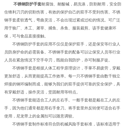
不锈钢防护手套
耐腐蚀、耐酸碱，易洗涤，防割耐用，安全防
住锋利刀刃的切割伤害，有效的保护自己的双手不受到伤害。不锈
钢手套柔软透气，弯曲灵活，不会出现过紧或过松的情况。可广泛
用于验厂、木工、屠宰、捕鱼、杀鱼、服装裁剪。该手套健康环
保，可与食品直接接触。
不锈钢防护手套的应用不仅仅是保护双手，还是保安等行业人
员防身护命的必需装备。不锈钢手套的配备可以让保安人员等行业
人员在紧急情况下空手夺刃，既能自我防护，亦可制服歹徒。
不锈钢手套是根据人体工程学原理设计，手掌不易疲劳，穿戴
更加舒适，从而更能提高工作效率。每一只不锈钢手套由数千独立
焊接的钢环编制而成，能够为我们的双手提供可靠的安全保护，具
有穿戴舒适，操作灵活，坚固耐用等特点。
不锈钢手套能适合工人的左右手。一般手套都是戴在工人的左
手，因为他们通常都是用右手拿刀。将手套里外反转便可适合右手
使用，尼龙带上的金属扣可以随意调较。
不锈钢手套制作标准符合防机械风险手套标准，该标准适用于