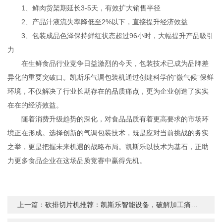
1、鲜肉货架期延长3-5天，有效扩大销售半径
2、产品汁液流失率降低至2%以下，直接提升经济效益
3、包装成品色泽保持鲜红状态超过96小时，大幅提升产品吸引
力
在生鲜食品行业竞争日益激烈的今天，包装技术已成为品牌差
异化的重要突破口。凯斯乐气调包装机通过创建科学的“微气候”保鲜
环境，不仅解决了行业长期存在的品质痛点，更为企业创造了实实
在在的经济效益。
随着消费升级趋势的深化，对食品品质有着更高要求的市场环
境正在形成。选择创新的气调包装技术，既是应对当前挑战的务实
之举，更是把握未来机遇的战略布局。凯斯乐以技术为基石，正助
力更多食品企业在这场品质竞赛中赢得先机。
上一篇：
砍排切片机推荐：凯斯乐智能设备，破解加工痛点的口碑之选​