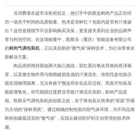
当消费者在超市冷柜前驻足，他们手中的那盒鲜肉产品正在经
历一场关于时间的品质较量。色泽是否鲜红？包装内是否有汁液渗
出？这些直观细节不仅影响购买决策，更直接关系到企业的品牌声
誉与利润空间。在这场较量中，凯斯乐（重庆）智能设备有限公司
的
鲜肉气调包装机
，正以其创新的“微气候”保鲜技术，为行业带来全
新解决方案。
肉品质的维持面临两大核心挑战：肌红蛋白氧化导致的色泽褐
变，以及微生物作用与细胞破损造成的汁液流失。传统托盘包装仅
能实现物理隔离，无法有效干预这些生化反应过程。而真空包装虽
能延缓氧化，却可能因过度挤压导致汁液流失加剧，影响产品卖
相。凯斯乐气调包装机的创新之处，在于将包装从简单的“容器”升级
为主动的“保鲜系统”。通过精确控制包装内部气体环境，为不同品类
鲜肉创建最适宜的“微气候”，实现从被动防护到主动管理的技术跨
越。