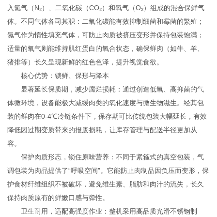
入氮气（N₂）、二氧化碳（CO₂）和氧气（O₂）组成的混合保鲜气
体。不同气体各司其职：二氧化碳能有效抑制细菌和霉菌的繁殖；
氮气作为惰性填充气体，可防止肉质被挤压变形并保持包装饱满；
适量的氧气则能维持肌红蛋白的氧合状态，确保鲜肉（如牛、羊、
猪排等）长久呈现新鲜的红色色泽，提升视觉食欲。
核心优势：锁鲜、保形与降本
显著延长保质期，减少腐烂损耗：通过创造低氧、高抑菌的气
体微环境，设备能极大减缓肉类的氧化速度与微生物滋生。经其包
装的鲜肉在0-4℃冷链条件下，保存期可比传统包装大幅延长，有效
降低因过期变质带来的报废损耗，让库存管理与配送半径更加从
容。
保护肉质形态，锁住原味营养：不同于紧箍式的真空包装，气
调包装为肉品提供了“呼吸空间”。它能防止肉制品因负压而变形，保
护食材纤维组织不被破坏，避免维生素、脂肪和肉汁的流失，长久
保持肉质原有的鲜嫩口感与弹性。
卫生耐用，适配高强度作业：整机采用高品质光滑不锈钢制