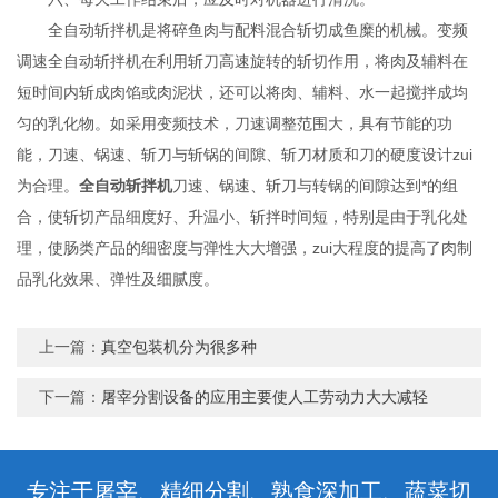
全自动斩拌机是将碎鱼肉与配料混合斩切成鱼糜的机械。变频
调速全自动斩拌机在利用斩刀高速旋转的斩切作用，将肉及辅料在
短时间内斩成肉馅或肉泥状，还可以将肉、辅料、水一起搅拌成均
匀的乳化物。如采用变频技术，刀速调整范围大，具有节能的功
能，刀速、锅速、斩刀与斩锅的间隙、斩刀材质和刀的硬度设计zui
为合理。
全自动斩拌机
刀速、锅速、斩刀与转锅的间隙达到*的组
合，使斩切产品细度好、升温小、斩拌时间短，特别是由于乳化处
理，使肠类产品的细密度与弹性大大增强，zui大程度的提高了肉制
品乳化效果、弹性及细腻度。
上一篇：
真空包装机分为很多种
下一篇：
屠宰分割设备的应用主要使人工劳动力大大减轻
专注于屠宰、精细分割、熟食深加工、蔬菜切