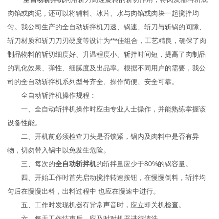
肉馅或肉泥，还可以将辅料、冰片、水与肉馅或肉块一起搅拌均
匀。我公司生产的全自动斩拌机刀速、锅速、斩刀与斩锅的间隙、
斩刀材质和斩刀刀刃硬度等设计为***佳组合，工艺精良，确保了肉
制品物料的斩切细度好、升温程度小、斩拌时间短，提高了肉制品
的乳化效果、弹性、细腻度及出品率。根据不同用户的需要，我公
司的全自动斩拌机系列型号齐全、操作简便、安全可靠。
全自动斩拌机操作规程：
一、全自动斩拌机操作时应由专业人士操作，并能熟练掌握该
设备性能。
二、开机前必须检查刀头是否锁紧，锅内及肉料中是否有异
物，切勿带入锅中以免发生危险。
三、每次的
全自动斩拌机
的斩拌量应少于80%的锅容量。
四、开始工作时首先启动搅拌转速按钮，在慢慢倒料，斩拌均
匀后在慢慢出料，出料过程中 也应在慢速中进行。
五、工作时发现机器有异常声音时，应立即关机检查。
六、每天工作结束后，应及时对机器进行清洗。