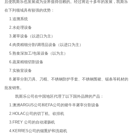
且使凯斯乐也发展成为业界值得信赖的。经过将近十多年的发展，凯斯乐
在下列领域具有较强的优势：
1.追溯系统
2.水处理设备
3.屠宰设备（以进口为主）
4.肉类精细分割/调理品设备（以进口为主）
5.熟食深加工/包装设备（以为主）
6.蔬菜精细切割设备
7.实验室设备
8.屠宰分割刀具、刀棍、不锈钢防护手套、不锈钢围裙、锯条等耗材的
批发销售。
凯斯乐公司在中国地区代理了以下国外品牌的产品：
1.澳洲ARGUS公司和EFA公司的猪牛羊屠宰分割设备
2.HOLAC公司的切丁机、砍排机
3.FREY 公司的自动灌肠机
4.KERRES公司的烟熏炉和洗箱机