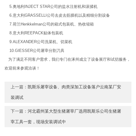
5.奥地利INJECT STAR公司的盐水注射机和滚揉机
6.意大利GRASSELLI公司去皮去筋膜机以及精细分割设备
7.荷兰Henkkelman公司的箱式包装机、热收缩箱
8.意大利REEPACK贴体包装机
9.ALEXANDER公司洗菜机、切菜机
10.GIESSER公司屠宰分割刀具
为了满足不同客户需求，我们专门在涿州成立了设备展厅和试切服务，
欢迎前来参观洽谈！
上一篇：
凯斯乐屠宰设备、肉类深加工设备落户云南某厂安
装调试
下一篇：
河北霸州某大型生猪屠宰厂选用凯斯乐公司生猪屠
宰工具一套，现场安装调试中