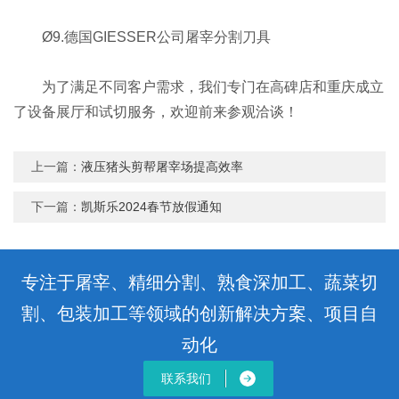
Ø9.德国GIESSER公司屠宰分割刀具
为了满足不同客户需求，我们专门在高碑店和重庆成立
了设备展厅和试切服务，欢迎前来参观洽谈！
上一篇：
液压猪头剪帮屠宰场提高效率
下一篇：
凯斯乐2024春节放假通知
专注于屠宰、精细分割、熟食深加工、蔬菜切
割、包装加工等领域的创新解决方案、项目自
动化
联系我们