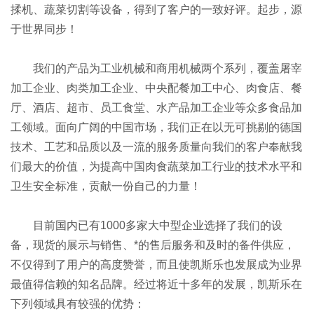
揉机、蔬菜切割等设备，得到了客户的一致好评。起步，源
于世界同步！
我们的产品为工业机械和商用机械两个系列，覆盖屠宰
加工企业、肉类加工企业、中央配餐加工中心、肉食店、餐
厅、酒店、超市、员工食堂、水产品加工企业等众多食品加
工领域。面向广阔的中国市场，我们正在以无可挑剔的德国
技术、工艺和品质以及一流的服务质量向我们的客户奉献我
们最大的价值，为提高中国肉食蔬菜加工行业的技术水平和
卫生安全标准，贡献一份自己的力量！
目前国内已有1000多家大中型企业选择了我们的设
备，现货的展示与销售、*的售后服务和及时的备件供应，
不仅得到了用户的高度赞誉，而且使凯斯乐也发展成为业界
最值得信赖的知名品牌。经过将近十多年的发展，凯斯乐在
下列领域具有较强的优势：