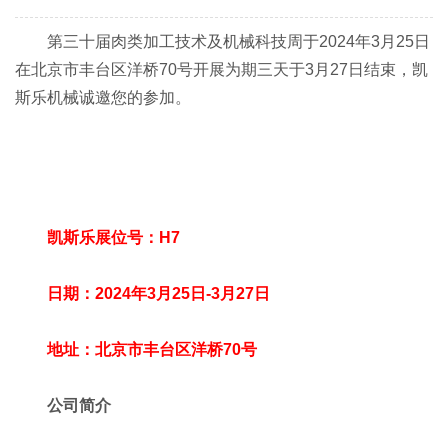
第三十届肉类加工技术及机械科技周于2024年3月25日
在北京市丰台区洋桥70号开展为期三天于3月27日结束，凯
斯乐机械诚邀您的参加。
凯斯乐展位号：H7
日期：2024年3月25日-3月27日
地址：北京市丰台区洋桥70号
公司简介