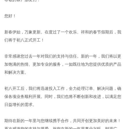
您好！
新春伊始，万象更新。在度过了一个欢乐、祥和的春节假期后，我
们将于初八正式开工！
非常感谢您过去一年对我们的支持与信任。新的一年，我们将以更
加饱满的热情、更加专业的服务，一如既往地为您提供优质的产品
和解决方案。
初八开工后，我们将迅速投入工作，全力处理订单、解决问题，确
保各项业务顺利开展。同时，我们也将不断创新和改进，以满足您
日益增长的需求。
期待在新的一年里与您继续携手合作，共同开创更加美好的未来！
再次感谢您的支持与厚爱，祝您在新的一年里事业兴旺，财源广