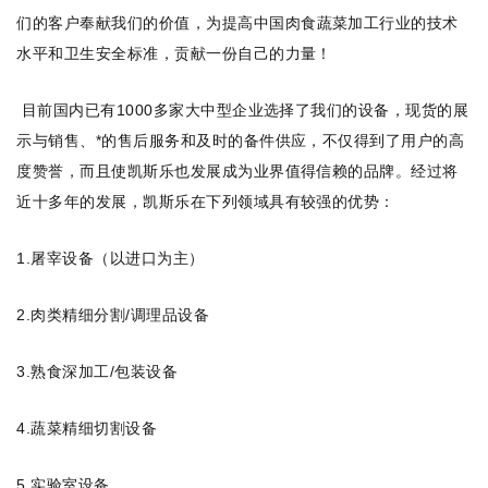
们的客户奉献我们
的价值，为提高中国肉食蔬菜加工行业的技术
水平和卫生安全标准，贡献一份自己的力量！
目前国内已有1000多家大中型企业选择了我们的设备，现货的展
示与销售、*的售后服务和及时的备件供应，不仅得到了用户的高
度赞誉，而且使凯斯乐也发展成为业界值得信赖的品牌。经过将
近十多年的发展，凯斯乐在下列领域具有较强的优势：
1.屠宰设备（以进口为主）
2.肉类精细分割/调理品设备
3.熟食深加工/包装设备
4.蔬菜精细切割设备
5.实验室设备