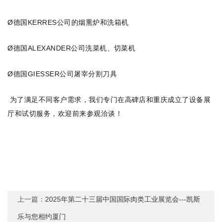
Ø德国KERRES公司的烟熏炉和洗箱机
Ø德国ALEXANDER公司洗菜机、切菜机
Ø德国GIESSER公司屠宰分割刀具
为了满足不同客户需求，我们专门在高碑店和重庆成立了设备展
厅和试切服务，欢迎前来参观洽谈！
上一篇：
2025年第二十三届中国国际肉类工业展览会---凯斯
乐与您相约厦门