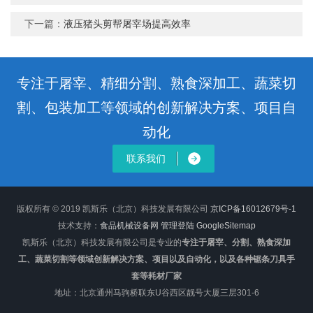
下一篇：
液压猪头剪帮屠宰场提高效率
专注于屠宰、精细分割、熟食深加工、蔬菜切
割、包装加工等领域的创新解决方案、项目自
动化
联系我们
版权所有 © 2019 凯斯乐（北京）科技发展有限公司
京ICP备16012679号-1
技术支持：
食品机械设备网
管理登陆
GoogleSitemap
凯斯乐（北京）科技发展有限公司是专业的
专注于屠宰、分割、熟食深加
工、蔬菜切割等领域创新解决方案、项目以及自动化，以及各种锯条刀具手
套等耗材厂家
地址：北京通州马驹桥联东U谷西区靓号大厦三层301-6