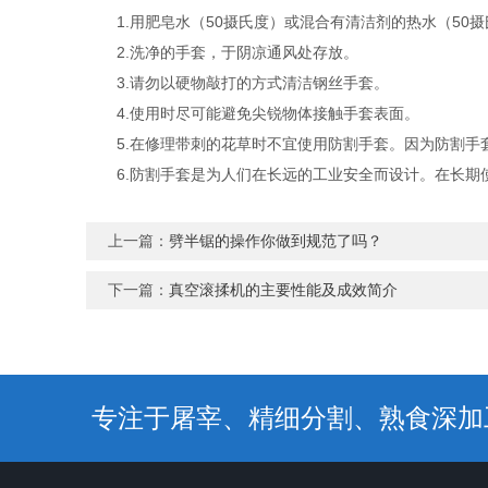
1.用肥皂水（50摄氏度）或混合有清洁剂的热水（50摄
2.洗净的手套，于阴凉通风处存放。
3.请勿以硬物敲打的方式清洁钢丝手套。
4.使用时尽可能避免尖锐物体接触手套表面。
5.在修理带刺的花草时不宜使用防割手套。因为防割手套
6.防割手套是为人们在长远的工业安全而设计。在长期使
上一篇：
劈半锯的操作你做到规范了吗？
下一篇：
真空滚揉机的主要性能及成效简介
专注于屠宰、精细分割、熟食深加