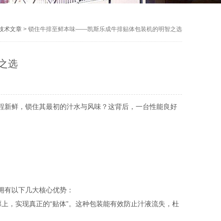
技术文章
> 锁住牛排至鲜本味——凯斯乐成牛排贴体包装机的明智之选
之选
程新鲜，锁住其最初的汁水与风味？这背后，一台性能良好
拥有以下几大核心优势：
，实现真正的“贴体”。这种包装能有效防止汁液流失，杜