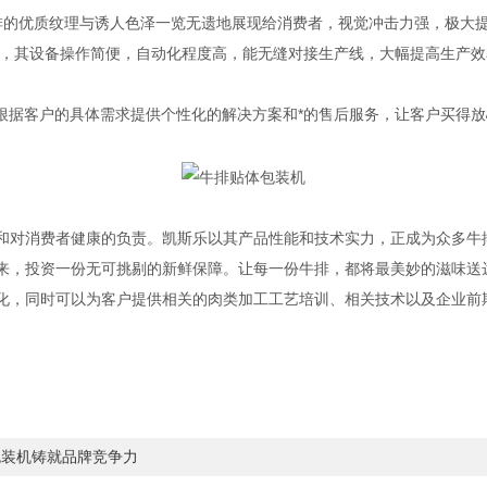
的优质纹理与诱人色泽一览无遗地展现给消费者，视觉冲击力强，极大提
，其设备操作简便，自动化程度高，能无缝对接生产线，大幅提高生产效
据客户的具体需求提供个性化的解决方案和*的售后服务，让客户买得放
对消费者健康的负责。凯斯乐以其产品性能和技术实力，正成为众多牛
，投资一份无可挑剔的新鲜保障。让每一份牛排，都将最美妙的滋味送
化，同时可以为客户提供相关的肉类加工工艺培训、相关技术以及企业前
包装机铸就品牌竞争力