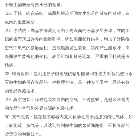
于微生物繁殖有效水分的含量。
26. 干耗：肉在冻结、冻藏和解冻期间发生水分的散失的过程，造
成肉的重量减少。
27. 冻结烧：肉品在冻藏期间由于肉表面的冰晶发生升华，在肉组
织的表面形成许多的细微孔洞，犹如海面状样结构，增加了汁防御
空气中氧气的接触面积，造成脂肪发生氧化，冻肉产生酸败味，肉
表面发生黄褐色的变化，表层组织粗糙等现象。严重的干耗就是冻
结烧。
28. 辐射保鲜：是利用原子能射线的辐射能量和穿透力对食品进行杀
灭微生物的保存食品的一种物理方法，是一种安全卫生、经济有效
的食品保藏技术。
29. 真空包装：除去包装容器内的空气，经过蜜蜂，是包装容器内
的食品与空气和外界分隔的包装技术。
30. 充气包装：指在包装容器内充入化学性质不活泼的惰性气体，如
二氧化碳，氮气等，以达到抑制微生物的繁殖和酶促，延长食品的
货架期的包装技术。