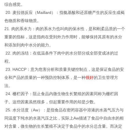
综合感觉。
20. 麦拉德反应（Maillard）：指氨基酸和还原糖产生的反应生成褐
色物质和香味物质。
21. 肉的系水力：肉的系水力也叫肉的保水性，是和刚柔品质的一个
重要的指标，这是指肉在受到外力作用时，能够保持其原有的水分
和添加到肉中水分的能力。
22. 肉的冻结：在低温条件下肉中的水分部分或全部变成冰的过
程。
23. HACCP：意为危害分析和质量关键控制点，这是保证食品的安
全和产品的质量的一种预防控制体系，是一种
很好
的卫生管理方
法。
24. 栅栏因子：阻止食品内微生物生长繁殖的因素同称为栅栏因
子。这些因素虽然很多，但起重要作用的却是少数。
25. 水分活度（Aw）：是指食品在密闭容器中溶液的水蒸气压力与
同温度下纯水的水蒸汽压之比，实际上Aw描述了食品中自由水的相
对含量，微生物的生长繁殖不决定于食品中的水分总含量。而决定