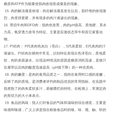
糖原和ATP作为能量使肌肉收缩形成僵直的现象。
15. 肉的解冻僵直收缩：肉在解冻僵直发生以后，肌纤维的收缩激
烈，肉变得更硬，并有很多的肉汁液渗出的现象。
16. 黑切牛肉和DFD肉：指肉色发黑，肉的pH值高、质地硬、系水
力高，氧穿透力差等为特征。主要是应激状态宰牛和其它家畜动
物。
17. PSE肉： P代表肉色灰白（苍白），S代表柔软，E代表肉的汁
液渗出。PSE肉在猪肉中常见，识别特征表现出色泽苍白，质地柔
软，肉的表面渗水。出现这种情况的原因是糖原消耗迅速，是猪只
在屠宰以后肉的酸度迅速提高（pH值下降）的一种劣质肉。
18. 肉的嫩度：是肉的食用品质之一，指肉在食用时口感的老嫩，
反映了肉的质地。是消费者评判肉制品优劣的常用指标。在实践中
指煮熟了的肉有柔软多汁，易被嚼烂的特性。在检测上，常测定肉
的剪切力的大小来表示。
19. 食品的风味：指人们对食品的气味和滋味的综合感觉，主要是
味感和嗅感，广义上讲是指在检验食品时的嗅、味、视、触、听的