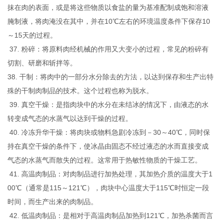
抹在肉的表面，或是将这些物质以食盐的量为基准配制成饱和溶液
腌制液，将肉淹没在其中，并在10℃左右的环境温度条件下保存10
～15天的过程。
37. 粉碎：将原料肉经机械的作用又大变小的过程，常见的粉碎有
切割、研磨和斩拌等。
38. 干制：将肉中的一部分水分除去的方法，以达到保存和生产出特
殊的干制肉制品的技术。这个过程也称为脱水。
39. 真空干燥：是指肉块中的水分在未结冰的情况下，由液态的水
转变成气态的水蒸气以达到干燥的过程。
40. 冷冻升华干燥：将肉块或物料急剧冷冻到－30～40℃，同时保
持在真空干燥的条件下，使冰晶由固态不经过液态的水而直接变成
气态的水蒸气而散失的过程。这常用于热敏性物质的干燥工艺。
41. 高温肉制品：对肉制品进行加热处理，其加热介质的温度大于1
00℃（通常是115～121℃），肉块中心温度大于115℃时恒定一段
时间，而生产出来的肉制品。
42. 低温肉制品：是相对于高温肉制品加热到121℃，加热杀菌而言