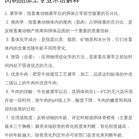
1. 屠宰率：指畜禽动物屠宰后的胴体占宰前空腹重的百分比。
2. 瘦肉率：指畜禽动物体内的瘦肉（肌肉）占胴体重的百分比，是
反映畜禽动物产肉离和胴体品质的一个重要的质量指标。
3. 畜体化学成分：是指蛋白质、脂肪、矿物质和水分等，它们在畜
体内的含量也随年龄不同而变化。
4. 致昏（击晕）：应用物理或化学的方法，是家畜在屠宰之前短时
间内处于昏迷状态的方法。
5. 优质牛肉：肥育牛按规范工艺屠宰，加工，品质达到标准的中优
二级以上的牛肉叫优质牛肉。
6. 牛肉的排酸：牛在被屠宰以后，其胴体肉在1～4℃的无污染环境
存放一段时间，使牛肉的pH值上升，酸度下降，牛肉的嫩度和风味
得到改善的过程。
7. 生理成熟度：反映动物的年龄。评定时根据胴体脊椎骨（主要是
最末三个胸椎）棘突未端软骨的骨化程度来判断，骨化程度越高，
牛的年龄越大。除骨质化判定外亦可依照门齿变化来判断年龄。