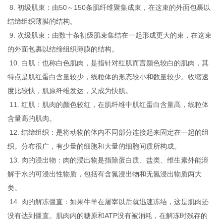
8. 初级肌束：由50～150条肌纤维聚集成束，在这束的外面包裹以
结缔组织薄膜的结构。
9. 次级肌束：由数十条初级肌束集结在一起形成更大的束，在这束
的外面包裹以结缔组织薄膜的结构。
10. 白肌：也称白色肌肉，是指针对红肌而言颜色较白的肌肉，其
特点是肌红蛋白含量较少，线粒体的形态较小和数量较少。收缩速
度比较快，肌原纤维发达，又成为快肌。
11. 红肌：肌肉的颜色较红，在肌纤维中肌红蛋白含量高，线粒体
含量高的肌肉。
12. 结缔组织：是将动物的体内不同部分连接起来固定在一起的组
织。分布很广，有少量的细胞和大量的细胞间质所构成。
13. 肉的浸出物：肉的浸出物是指除蛋白质、盐类、维生素外能溶
解于水的可浸出性物质，包括有含氮浸出物和无氮浸出物质两大
类。
14. 肉的解冻僵直：如果牛羊在屠宰以后就迅速冻结，这是肌肉还
没有达到僵直。肌肉内的糖原和ATP没有被消耗，在解冻时残存的