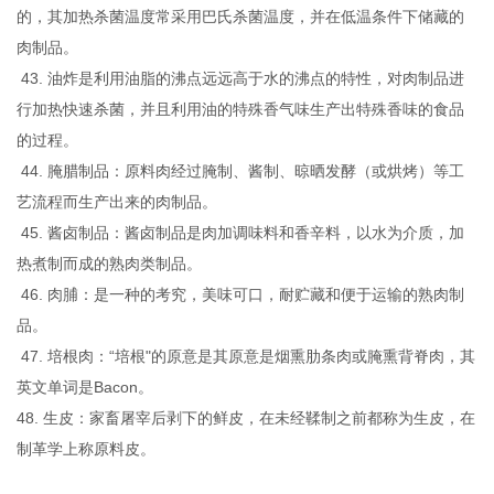
的，其加热杀菌温度常采用巴氏杀菌温度，并在低温条件下储藏的
肉制品。
43. 油炸是利用油脂的沸点远远高于水的沸点的特性，对肉制品进
行加热快速杀菌，并且利用油的特殊香气味生产出特殊香味的食品
的过程。
44. 腌腊制品：原料肉经过腌制、酱制、晾晒发酵（或烘烤）等工
艺流程而生产出来的肉制品。
45. 酱卤制品：酱卤制品是肉加调味料和香辛料，以水为介质，加
热煮制而成的熟肉类制品。
46. 肉脯：是一种的考究，美味可口，耐贮藏和便于运输的熟肉制
品。
47. 培根肉：“培根"的原意是其原意是烟熏肋条肉或腌熏背脊肉，其
英文单词是Bacon。
48. 生皮：家畜屠宰后剥下的鲜皮，在未经鞣制之前都称为生皮，在
制革学上称原料皮。