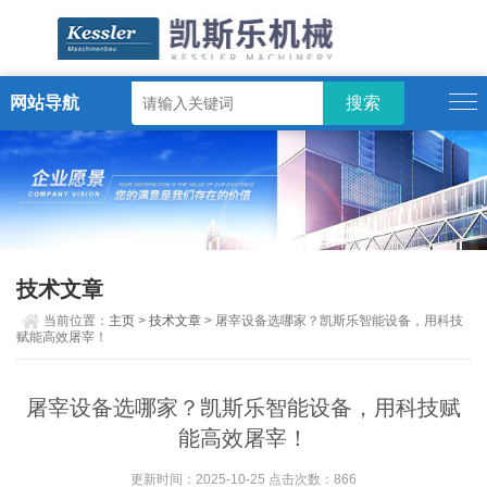
网站导航
ENGLISH
技术文章
当前位置：
主页
>
技术文章
> 屠宰设备选哪家？凯斯乐智能设备，用科技
赋能高效屠宰！​
屠宰设备选哪家？凯斯乐智能设备，用科技赋
能高效屠宰！​
更新时间：2025-10-25 点击次数：866