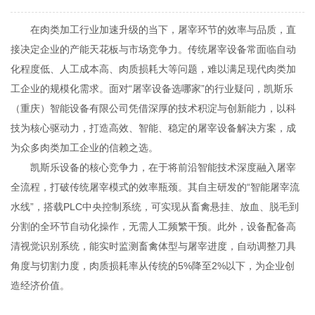
在肉类加工行业加速升级的当下，屠宰环节的效率与品质，直
接决定企业的产能天花板与市场竞争力。传统屠宰设备常面临自动
化程度低、人工成本高、肉质损耗大等问题，难以满足现代肉类加
工企业的规模化需求。面对“屠宰设备选哪家”的行业疑问，凯斯乐
（重庆）智能设备有限公司凭借深厚的技术积淀与创新能力，以科
技为核心驱动力，打造高效、智能、稳定的屠宰设备解决方案，成
为众多肉类加工企业的信赖之选。​
凯斯乐设备的核心竞争力，在于将前沿智能技术深度融入屠宰
全流程，打破传统屠宰模式的效率瓶颈。其自主研发的“智能屠宰流
水线”，搭载PLC中央控制系统，可实现从畜禽悬挂、放血、脱毛到
分割的全环节自动化操作，无需人工频繁干预。此外，设备配备高
清视觉识别系统，能实时监测畜禽体型与屠宰进度，自动调整刀具
角度与切割力度，肉质损耗率从传统的5%降至2%以下，为企业创
造经济价值。​