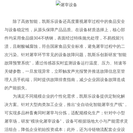
除了高效智能，凯斯乐设备还高度重视屠宰过程中的食品安全
与设备稳定性，从源头保障产品品质。在设备材质选择上，核心部
件均采用食品级304不锈钢，表面经过特殊抛光处理，不易残留污
渍，且耐酸碱腐蚀，符合国家食品安全标准，避免屠宰过程中的二
次污染。针对屠宰环节常见的设备故障问题，凯斯乐创新研发“智能
故障预警系统”，通过传感器实时监测设备运行温度、压力、转速等
关键参数，一旦发现异常，立即触发声光报警并推送故障信息至管
理人员手机端，同时提供故障排查指南，减少企业因设备故障造成
的产能损失。​
为满足不同规模企业的个性化需求，凯斯乐设备提供定制化解
决方案。针对大型肉类加工企业，推出“全自动化智能屠宰生产线”，
可实现多品种畜禽同时屠宰与分拣，适配规模化生产；针对中小型
屠宰场，研发“模块化屠宰设备”，设备可根据场地大小与产能需求灵
活组合，降低企业初始投资成本；此外，还为冷链物流配套企业设