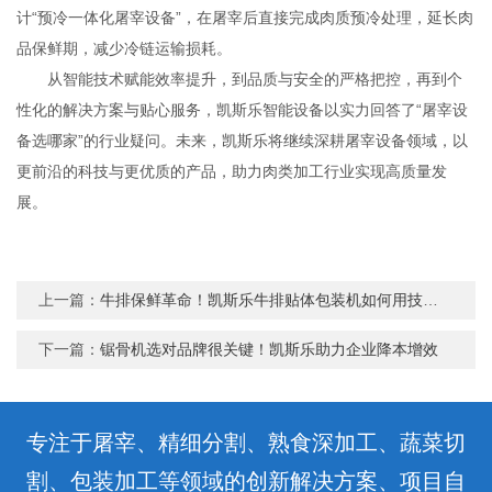
计“预冷一体化屠宰设备”，在屠宰后直接完成肉质预冷处理，延长肉
品保鲜期，减少冷链运输损耗。​
从智能技术赋能效率提升，到品质与安全的严格把控，再到个
性化的解决方案与贴心服务，凯斯乐智能设备以实力回答了“屠宰设
备选哪家”的行业疑问。未来，凯斯乐将继续深耕屠宰设备领域，以
更前沿的科技与更优质的产品，助力肉类加工行业实现高质量发
展。​
上一篇：
牛排保鲜革命！凯斯乐牛排贴体包装机如何用技术锁住原汁原味？
下一篇：
锯骨机选对品牌很关键！凯斯乐助力企业降本增效
专注于屠宰、精细分割、熟食深加工、蔬菜切
割、包装加工等领域的创新解决方案、项目自