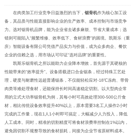
在肉类加工行业竞争日益激烈的当下，
锯骨机
作为核心加工设
备，其品质与性能直接影响企业的生产效率、成本控制与市场竞争
力。选对锯骨机品牌，能为企业省去诸多麻烦、节省大量成本；选
错则可能陷入“频繁维修、效率低下、食材浪费”的困境。凯斯乐（重
庆）智能设备有限公司凭借产品实力与价值，成为众多肉企、餐饮
企业的信赖之选，用市场认可印证“选对品牌”的重要性。​
凯斯乐锯骨机之所以能助力企业降本增效，首先源于其硬核的
性能带来的“效率提升”。设备搭载进口合金锯条，经过特殊工艺处
理，硬度与耐磨性远超普通锯条，不仅能轻松应对-18℃冻肉、带骨
肉类等难处理食材，还能保持长时间高速稳定切割。以大型肉企常
用的立式大功率锯骨机为例，其每小时可高效处理300-500公斤食
材，相比传统设备效率提升40%以上，原本需要3名工人操作2小时
完成的工作量，现在1人1小时即可搞定，大幅减少人力投入，降低
人工成本。同时，精准的切割精度可将食材浪费率控制在1%以内，
避免因切割不规整导致的食材损耗，间接为企业节省原材料成本。​