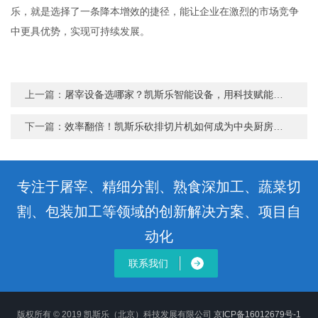
乐，就是选择了一条降本增效的捷径，能让企业在激烈的市场竞争
中更具优势，实现可持续发展。​
上一篇：
屠宰设备选哪家？凯斯乐智能设备，用科技赋能高效屠宰！​
下一篇：
效率翻倍！凯斯乐砍排切片机如何成为中央厨房的“产能引擎”？
专注于屠宰、精细分割、熟食深加工、蔬菜切
割、包装加工等领域的创新解决方案、项目自
动化
联系我们
版权所有 © 2019 凯斯乐（北京）科技发展有限公司
京ICP备16012679号-1