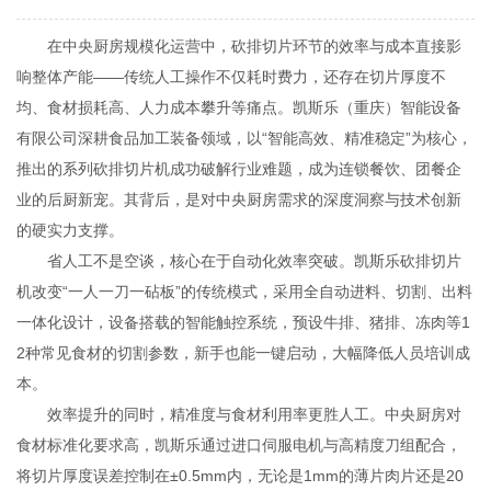
在中央厨房规模化运营中，砍排切片环节的效率与成本直接影
响整体产能——传统人工操作不仅耗时费力，还存在切片厚度不
均、食材损耗高、人力成本攀升等痛点。凯斯乐（重庆）智能设备
有限公司深耕食品加工装备领域，以“智能高效、精准稳定”为核心，
推出的系列砍排切片机成功破解行业难题，成为连锁餐饮、团餐企
业的后厨新宠。其背后，是对中央厨房需求的深度洞察与技术创新
的硬实力支撑。
省人工不是空谈，核心在于自动化效率突破。凯斯乐砍排切片
机改变“一人一刀一砧板”的传统模式，采用全自动进料、切割、出料
一体化设计，设备搭载的智能触控系统，预设牛排、猪排、冻肉等1
2种常见食材的切割参数，新手也能一键启动，大幅降低人员培训成
本。
效率提升的同时，精准度与食材利用率更胜人工。中央厨房对
食材标准化要求高，凯斯乐通过进口伺服电机与高精度刀组配合，
将切片厚度误差控制在±0.5mm内，无论是1mm的薄片肉片还是20