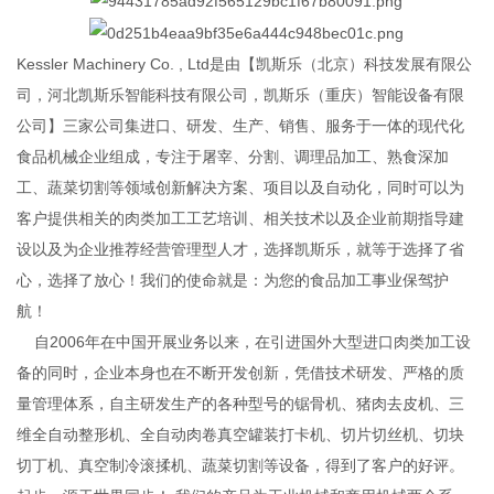
Kessler Machinery Co. , Ltd是由【凯斯乐（北京）科技发展有限公
司，河北凯斯乐智能科技有限公司，凯斯乐（重庆）智能设备有限
公司】三家公司集进口、研发、生产、销售、服务于一体的现代化
食品机械企业组成，专注于屠宰、分割、调理品加工、熟食深加
工、蔬菜切割等领域创新解决方案、项目以及自动化，同时可以为
客户提供相关的肉类加工工艺培训、相关技术以及企业前期指导建
设以及为企业推荐经营管理型人才，选择凯斯乐，就等于选择了省
心，选择了放心！我们的使命就是：为您的食品加工事业保驾护
航！
自2006年在中国开展业务以来，在引进国外大型进口肉类加工设
备的同时，企业本身也在不断开发创新，凭借技术研发、严格的质
量管理体系，自主研发生产的各种型号的锯骨机、猪肉去皮机、三
维全自动整形机、全自动肉卷真空罐装打卡机、切片切丝机、切块
切丁机、真空制冷滚揉机、蔬菜切割等设备，得到了客户的好评。