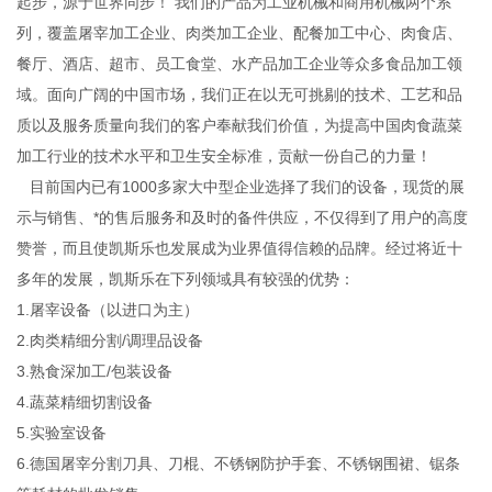
起步，源于世界同步！ 我们的产品为工业机械和商用机械两个系
列，覆盖屠宰加工企业、肉类加工企业、配餐加工中心、肉食店、
餐厅、酒店、超市、员工食堂、水产品加工企业等众多食品加工领
域。面向广阔的中国市场，我们正在以无可挑剔的技术、工艺和品
质以及服务质量向我们的客户奉献我们价值，为提高中国肉食蔬菜
加工行业的技术水平和卫生安全标准，贡献一份自己的力量！
目前国内已有1000多家大中型企业选择了我们的设备，现货的展
示与销售、*的售后服务和及时的备件供应，不仅得到了用户的高度
赞誉，而且使凯斯乐也发展成为业界值得信赖的品牌。经过将近十
多年的发展，凯斯乐在下列领域具有较强的优势：
1.屠宰设备（以进口为主）
2.肉类精细分割/调理品设备
3.熟食深加工/包装设备
4.蔬菜精细切割设备
5.实验室设备
6.德国屠宰分割刀具、刀棍、不锈钢防护手套、不锈钢围裙、锯条