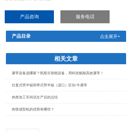
包括以下附件：
胀钳、5000个结扎环
产品咨询
服务电话
产品目录
点击展开+
相关文章
屠宰设备选哪家？凯斯乐智能设备，用科技赋能高效屠宰！​
往复式劈半锯和带式劈半锯（进口）区别-牛屠宰
肉类加工车间试生产后的总结
肉饼成型机的优势有哪些？