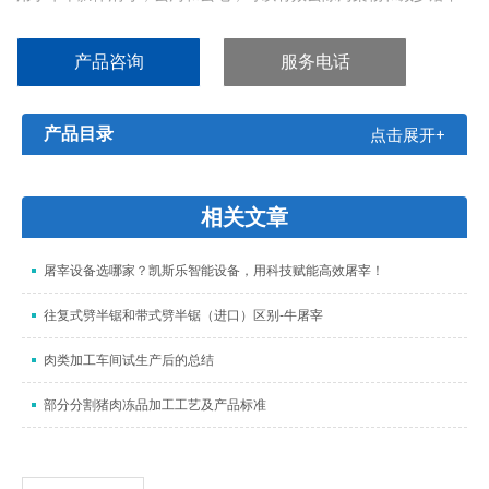
残渣中细菌的增长，具体作用为：
真空吸取赃物，毛和其他污染物。
产品咨询
服务电话
同时用蒸汽消毒
相对于用手工刀切割带来的杆菌细菌明显减少了这些细菌的增长.
增加了食品安全
产品目录
点击展开+
相对于用刀切掉产品去污，降低了产品的损失，从而增加了产量
幸亏来自机头的不断的蒸汽消毒，更少的污染物从而更少的危险.
胴体表
相关文章
屠宰设备选哪家？凯斯乐智能设备，用科技赋能高效屠宰！​
往复式劈半锯和带式劈半锯（进口）区别-牛屠宰
肉类加工车间试生产后的总结
部分分割猪肉冻品加工工艺及产品标准