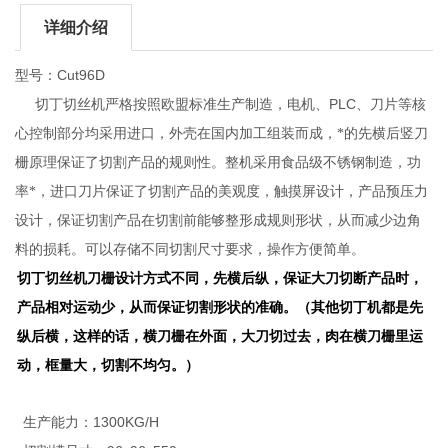
详细介绍
Cut96D
型号：
PLC
切丁切丝机严格按照欧盟标准生产制造，电机、
、刀片等核
心控制部分均采用进口，外壳在国内加工组装而成，*的先横后竖刀
栅原理保证了切割产品的规则性。整机采用食品级不锈钢制造，功
率*，进口刀片保证了切割产品的美观度，触摸屏设计，产品预压力
设计，保证切割产品在切割前能够整形成规则形状，从而减少边角
料的损耗。可以存储不同切割尺寸要求，操作方便简单。
切丁切丝机刀栅设计方式不同，先横后纵，保证大刀切断产品时，
产品相对运动少，从而保证切割形状的准确。（其他切丁机都是先
纵后横，这样的话，横刀栅在外面，大刀切过去，肉在横刀栅里运
动，框量大，切割不均匀。）
1300KG/H
生产能力：