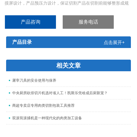
摸屏设计，产品预压力设计，保证切割产品在切割前能够整形成规
则形状，从而减少边角料的损耗。可以存储不同切割尺寸要求，操
作方便简单。
产品咨询
服务电话
产品目录
点击展开+
相关文章
屠宰刀具的安全使用与保养
中央厨房砍排切片机选对省人工！凯斯乐凭啥成后厨新宠？
商超专卖店专用肉类切割包装工具推荐
双滚筒滚揉机是一种现代化的肉类加工设备