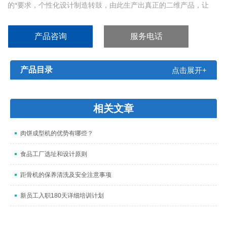
的*要求，个性化设计制造转鼓，由此生产出真正的二维产品，让
FORMATIC成型机生产出来的产品有无限可能!
转鼓表面的光洁度与刮板结构的不同组合，使得FORMATIC成型机
产品咨询
服务电话
在很多食品加工业中都获得了成功。她不仅是制作牛肉汉堡的理想
设备，还是鸡肉、猪肉或羊肉加块汉堡、鱼类
产品目录
点击展开+
相关文章
肉饼成型机的优势有哪些？
食品工厂选址和设计原则
距骨机的保养清洗及安全注意事项
新员工入职180天详细培训计划