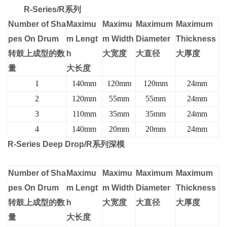
R
-
S
e
r
ie
s
/
R
系列
N
umbe
r of Sha
M
a
ximu
M
a
ximu
M
a
ximu
m
M
a
ximu
m
pes On Drum
m Lengt
m Width
Diameter
Thickness
转鼓上成型的数
h
大宽度
大直径
大厚度
量
大长度
1
140mm
120mm
120mm
24mm
2
120mm
55mm
55mm
24mm
3
110mm
35mm
35mm
24mm
4
140mm
20mm
20mm
24mm
R
-
S
e
r
ie
s Deep Drop/R
系列深模
N
umbe
r of Sha
M
a
ximu
M
a
ximu
M
a
ximu
m
M
a
ximu
m
pes On Drum
m Lengt
m Width
Diameter
Thickness
转鼓上成型的数
h
大宽度
大直径
大厚度
量
大长度