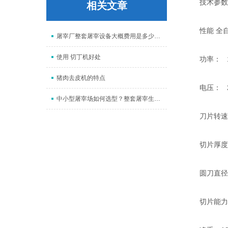
技术参数
相关文章
性能 全自
屠宰厂整套屠宰设备大概费用是多少？猪牛羊生产线投资成本与预算明细全解析
使用 切丁机好处
功率： 15
猪肉去皮机的特点
电压： 220V
中小型屠宰场如何选型？整套屠宰生产线价格影响因素与高性价比设备厂家推荐指南
刀片转速：35
切片厚度：0
圆刀直径：3
切片能力：1-