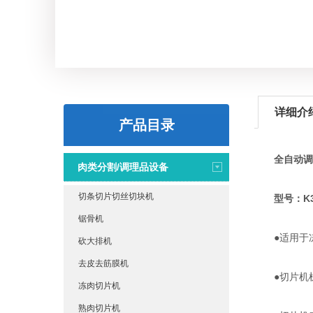
详细介
产品目录
全自动调
肉类分割/调理品设备
切条切片切丝切块机
型号：K3
锯骨机
●适用于冻
砍大排机
去皮去筋膜机
●切片机机
冻肉切片机
熟肉切片机