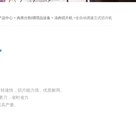
产品中心
>
肉类分割/调理品设备
>
冻肉切片机
>全自动调速立式切片机
机
，转速快，切片能力强，优质耐用。
磨刀，省时省力
提高产量。