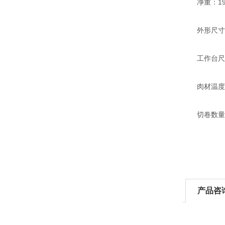
净重：195
外形尺寸：11
工作台尺寸：
肉材温度： 
切卷数量
产品咨