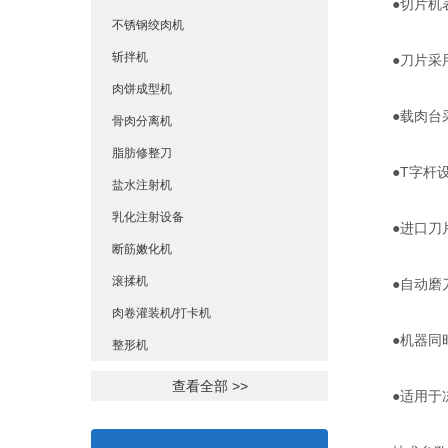
●切片机表
不锈钢绞肉机
斩拌机
●刀片采用
肉饼成型机
●载肉台采
骨肉分离机
脂肪修整刀
●T字杆设
盐水注射机
乳化注射设备
●进口刀片
断筋嫩化机
滚揉机
●自动磨刀
肉卷灌装机/打卡机
●机器同时
整形机
查看全部 >>
●适用于冻