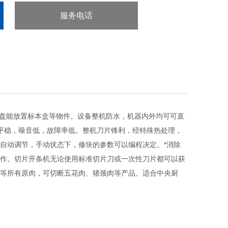
服务电话
：023-68855531
托盘能放置标本盒等物件。设备整机防水，机器内外均可可直
平稳，噪音低，故障率低。整机刀片锋利，经特殊热处理，
自动调节，手动状态下，修块的参数可以编程决定。*消除
作。切片开条机无论使用标准切片刀或一次性刀片都可以获
等所有原肉，可切断五花肉、猪颈肉等产品。适合中央厨