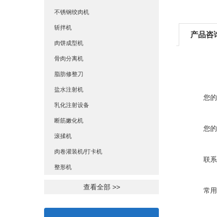
不锈钢绞肉机
斩拌机
产品咨
肉饼成型机
骨肉分离机
脂肪修整刀
盐水注射机
您的
乳化注射设备
断筋嫩化机
您的
滚揉机
肉卷灌装机/打卡机
联系
整形机
查看全部 >>
常用