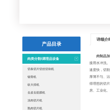
详细介
产品目录
肉制品加
肉类分割/调理品设备
接用水冲洗。
切条切片切丝切块机
速度快，切割
厚簿不匀、沾
锯骨机
得理想的切片
砍大排机
房、工业化、
去皮去筋膜机
冻肉切片机
熟肉切片机