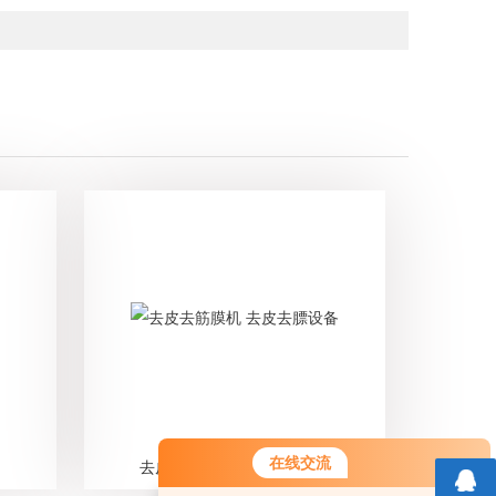
在线交流
去皮去筋膜机 去皮去膘设备
您好！欢迎前来咨询，很高兴为您