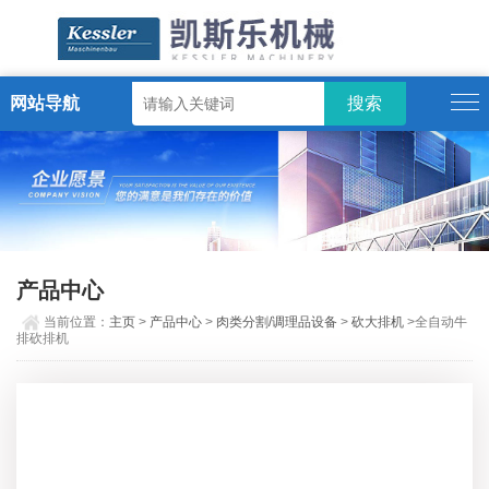
网站导航
ENGLISH
产品中心
当前位置：
主页
>
产品中心
>
肉类分割/调理品设备
>
砍大排机
>全自动牛
排砍排机