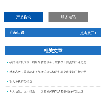
大进料尺寸（长宽高 ）： 700x250x180mm
产品咨询
服务电话
切割厚度：1-32mm（可调）
切割速度：280片/分钟
产品目录
点击展开+
相关文章
砍排切片机推荐：凯斯乐智能设备，破解加工痛点的口碑之选​
精准高效，重塑标准：凯斯乐砍排切片机开创肉类加工新纪元
砍大排机产品特点
四大场景、五大维度：一文看懂鲜肉气调包装机品牌怎么选