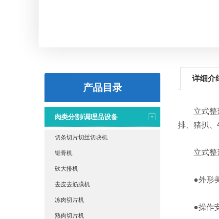
详细介
产品目录
立式整形填
肉类分割/调理品设备
排、猪扒、
切条切片切丝切块机
立式整形填
锯骨机
砍大排机
●外形美
去皮去筋膜机
冻肉切片机
●操作安
熟肉切片机