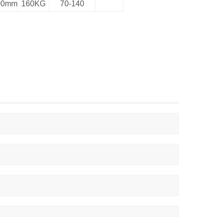
00mm
160KG
70-140