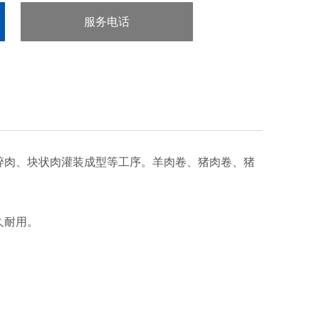
服务电话
：023-68855531
肉、块状肉灌装成型等工序。羊肉卷、猪肉卷、猪
久耐用。