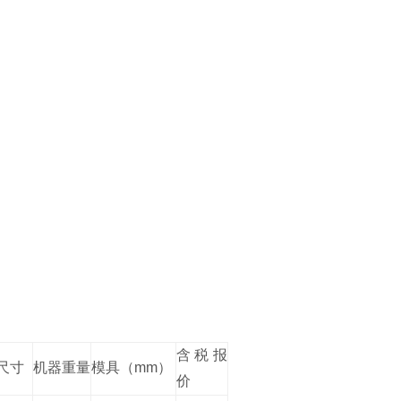
含税报
尺寸
机器重量
模具（mm）
价