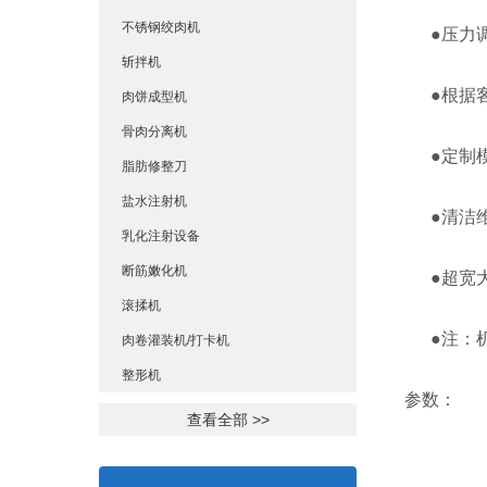
不锈钢绞肉机
●压力调
斩拌机
●根据客
肉饼成型机
骨肉分离机
●定制模具
脂肪修整刀
盐水注射机
●清洁维
乳化注射设备
断筋嫩化机
●超宽大
滚揉机
●注：机
肉卷灌装机/打卡机
整形机
参数：
查看全部 >>