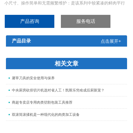
小尺寸、操作简单和无需频繁维护：是该系列中较紧凑的鲜肉平行
切片机。
产品优势
产品咨询
服务电话
采用Grasselli多刀具系统，保证切片的大精度和高质量。
无需压缩空气。
低维护的成本和超高的耐用性。
产品目录
点击展开+
设计紧凑，易于安装在各种类型的工作环境中。
可以从机器的两侧进行维护和提取产品
相关文章
屠宰刀具的安全使用与保养
中央厨房砍排切片机选对省人工！凯斯乐凭啥成后厨新宠？
商超专卖店专用肉类切割包装工具推荐
双滚筒滚揉机是一种现代化的肉类加工设备