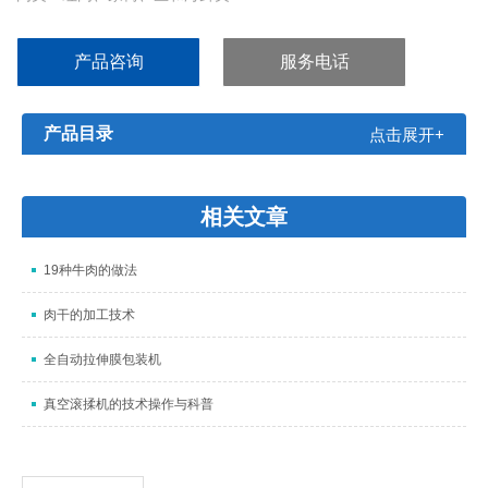
容积：1500升
单次滚揉产量：1000kg
产品咨询
服务电话
单次缓化解冻产品产量：750KG
产品目录
点击展开+
相关文章
19种牛肉的做法
肉干的加工技术
全自动拉伸膜包装机
真空滚揉机的技术操作与科普