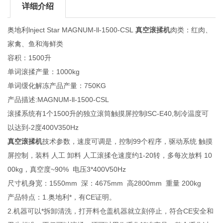
详细介绍
奥地利lnject Star MAGNUM-ll-1500-CSL
真空滚揉机
肉类：红肉、
家禽、鱼和海鲜类
容积：1500升
单词滚揉产量：1000kg
单词缓化解冻产品产量：750KG
产品描述:MAGNUM-ll-1500-CSL
滚揉系统有1个1500升的独立滚筒触摸屏控制lSC-E40,制冷温度可
以达到-2度400V350Hz
真空滚揉机
技术参数，速度可调是，控制99个程序，驱动系统 触摸
屏控制，装料 人工 卸料 人工滚揉仓速度约1-20转，多每次放料 10
00kg，真空度~90% 电压3*400V50Hz
尺寸机身宽：1550mm 深：4675mm 高2800mm 重量 200kg
产品特点：1.奥地利*，有CE证明。
2.机器可以*拆卸清洗，打开料仓盖机器就立刻停止，符合CE安全和