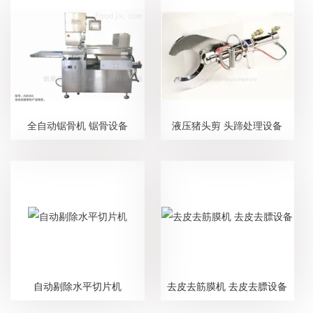
全自动锯骨机 锯骨设备
液压猪头剪 头蹄处理设备
自动剔除水平切片机
去皮去筋膜机 去皮去膘设备