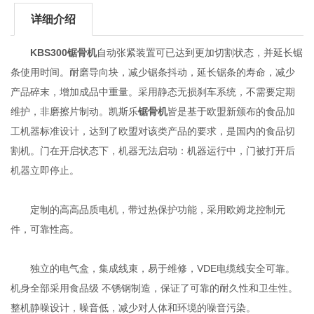
详细介绍
KBS300锯骨机
自动张紧装置可已达到更加切割状态，并延长锯
条使用时间。耐磨导向块，减少锯条抖动，延长锯条的寿命，减少
产品碎末，增加成品中重量。采用静态无损刹车系统，不需要定期
维护，非磨擦片制动。凯斯乐
锯骨机
皆是基于欧盟新颁布的食品加
工机器标准设计，达到了欧盟对该类产品的要求，是国内的食品切
割机。门在开启状态下，机器无法启动：机器运行中，门被打开后
机器立即停止。
定制的高高品质电机，带过热保护功能，采用欧姆龙控制元
件，可靠性高。
独立的电气盒，集成线束，易于维修，VDE电缆线安全可靠。
机身全部采用食品级 不锈钢制造，保证了可靠的耐久性和卫生性。
整机静噪设计，噪音低，减少对人体和环境的噪音污染。