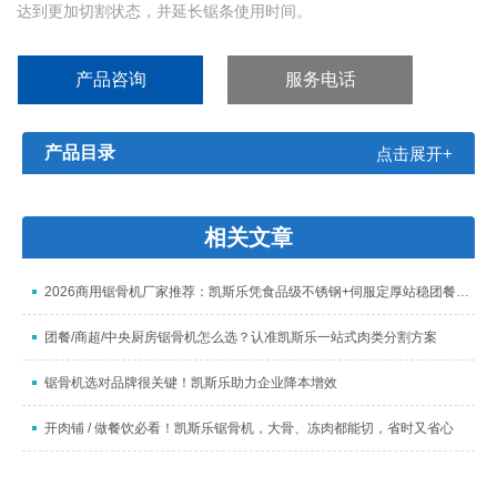
达到更加切割状态，并延长锯条使用时间。
产品咨询
服务电话
产品目录
点击展开+
相关文章
2026商用锯骨机厂家推荐：凯斯乐凭食品级不锈钢+伺服定厚站稳团餐与商超供应链
团餐/商超/中央厨房锯骨机怎么选？认准凯斯乐一站式肉类分割方案
锯骨机选对品牌很关键！凯斯乐助力企业降本增效
开肉铺 / 做餐饮必看！凯斯乐锯骨机，大骨、冻肉都能切，省时又省心