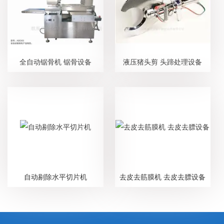
全自动锯骨机 锯骨设备
液压猪头剪 头蹄处理设备
自动剔除水平切片机
去皮去筋膜机 去皮去膘设备