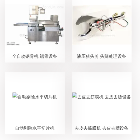
全自动锯骨机 锯骨设备
液压猪头剪 头蹄处理设备
自动剔除水平切片机
去皮去筋膜机 去皮去膘设备