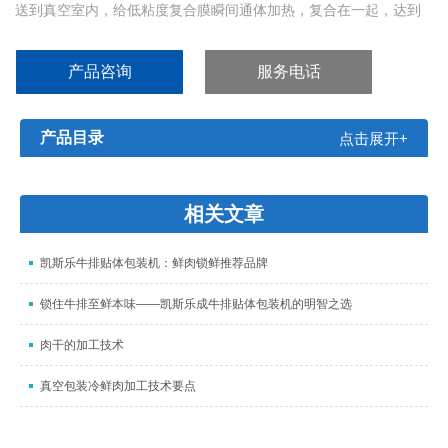
送到真空室内，给低粘度复合膜瞬间通体加热，复合在一起，达到
真空包装的效果。这类包装是将膜加热软化后再收缩包装，因此不
存在包装有尖角、硬刺的物品时将膜刺破的现象。该种包装没有破
产品咨询
服务电话
损率。
该种包装的模式有两种：可用托盒式（这种包装，能增加诱人的的
美观，立体感特强）
产品目录
点击展开+
相关文章
凯斯乐牛排贴体包装机：鲜肉锁鲜推荐品牌
锁住牛排至鲜本味——凯斯乐成牛排贴体包装机的明智之选
肉干的加工技术
真空包装冷鲜肉加工技术要点