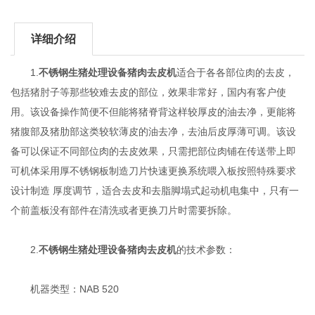
详细介绍
1.
不锈钢生猪处理设备猪肉去皮机
适合于各各部位肉的去皮，
包括猪肘子等那些较难去皮的部位，效果非常好，国内有客户使
用。该设备操作简便不但能将猪脊背这样较厚皮的油去净，更能将
猪腹部及猪肋部这类较软薄皮的油去净，去油后皮厚薄可调。该设
备可以保证不同部位肉的去皮效果，只需把部位肉铺在传送带上即
可机体采用厚不锈钢板制造刀片快速更换系统喂入板按照特殊要求
设计制造 厚度调节，适合去皮和去脂脚塌式起动机电集中，只有一
个前盖板没有部件在清洗或者更换刀片时需要拆除。
2.
不锈钢生猪处理设备猪肉去皮机
的技术参数：
机器类型：NAB 520