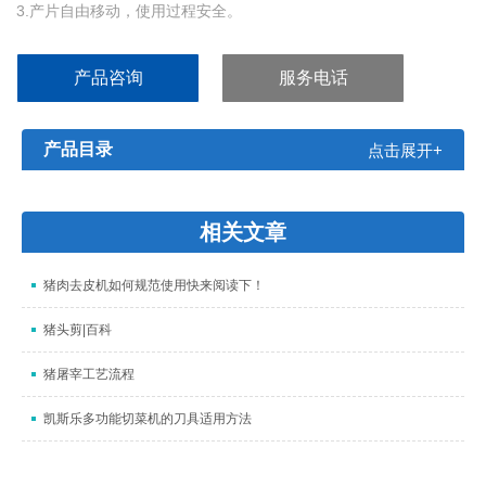
3.产片自由移动，使用过程安全。
4.产品出厂铰刀6mm，也可以用4mm或8mm.也可以根据需要定做
产品咨询
服务电话
产品目录
点击展开+
相关文章
猪肉去皮机如何规范使用快来阅读下！
猪头剪|百科
猪屠宰工艺流程
凯斯乐多功能切菜机的刀具适用方法