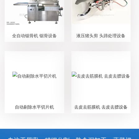
全自动锯骨机 锯骨设备
液压猪头剪 头蹄处理设备
自动剔除水平切片机
去皮去筋膜机 去皮去膘设备