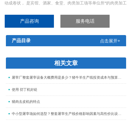
动成卷状， 是宾馆、酒家、食堂、肉类加工场等单位所*的肉类加工
机械。
产品咨询
服务电话
产品目录
点击展开+
相关文章
屠宰厂整套屠宰设备大概费用是多少？猪牛羊生产线投资成本与预算明细全解析
使用 切丁机好处
猪肉去皮机的特点
中小型屠宰场如何选型？整套屠宰生产线价格影响因素与高性价比设备厂家推荐指南