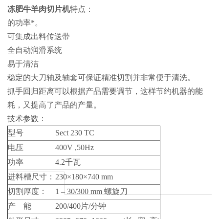
冻肥牛羊肉切片机
特点：
的功率*。
可集成出料传送带
全自动润滑系统
易于清洁
稳定的大刀轴及轴套可保证精准切割并非常便于清洗。
抓手回归距离可以根据产品需要调节，这样节约机器的能
耗，又提高了产品的产量。
技术参数：
型号
Sect 230 TC
电压
400V ,50Hz
功率
4.2千瓦
进料槽尺寸：
230×180×740 mm
切割厚度：
1 – 30/300 mm 螺旋刀
产 能
200/400片/分钟