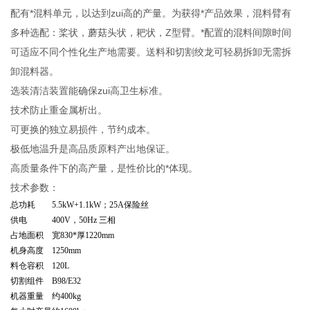
配有*混料单元，以达到zui高的产量。为获得*产品效果，混料臂有
多种选配：桨状，蘑菇头状，耙状，Z型臂。*配置的混料间隙时间
可适应不同个性化生产地需要。送料和切割绞龙可轻易拆卸无需拆
卸混料器。
选装清洁装置能确保zui高卫生标准。
技术防止重金属析出。
可更换的独立易损件，节约成本。
极低地温升是高品质原料产出地保证。
高质量条件下的高产量，是性价比的*体现。
技术参数：
总功耗
5.5kW+1.1kW；25A保险丝
供电
400V，50Hz 三相
占地面积
宽830*厚1220mm
机身高度
1250mm
料仓容积
120L
切割组件
B98/E32
机器重量
约400kg