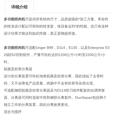
详细介绍
多功能绞肉机
可提供所有绞肉尺寸，品质超级的*加工方案。革命性
的绞龙设计配以可拆卸的绞龙套，使设备达到*的性能。也只有这种
设计结果才能达到如此性能，真正是物超所值。
多功能绞肉机
可选配Unger B98，D114，E130，以及Enterprise E3
2或E52切割组件，产量可轻松达到1200公斤/小时至2200公斤/小
时。
筋膜及软骨分离器
设计的分离装置可轻松地将筋膜及软骨分离，因此缩短了去骨时
间，又不会降低产品质量。肉肠中不会有软骨等杂质出现。
可选配侧部筋膜及软骨分离器及与D114绞刀组件配套的自调弹簧
器。分离器可同时选装中部和侧部分离套件。DuoSepart包括两个
独立工作的分离装置，因此分离效果更佳。
混合与搅拌