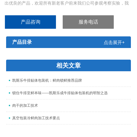
出优良的产品，欢迎所有新老客户前来我们公司参观考察实验，我
们专门成立了试机厅和参观厅，让您一年365天都可以随时参加Z前
沿的食品设备展。
产品咨询
服务电话
产品目录
点击展开+
相关文章
凯斯乐牛排贴体包装机：鲜肉锁鲜推荐品牌
锁住牛排至鲜本味——凯斯乐成牛排贴体包装机的明智之选
肉干的加工技术
真空包装冷鲜肉加工技术要点