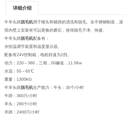
详细介绍
牛羊头蹄
脱毛机
用于猪头和猪蹄的清洗和脱毛。全不锈钢制造，滚
筒内壁上安装有可以更换的磨石，使得脱毛干净、快捷。
牛羊头蹄
脱毛机
配备有：
水恒温调节装置和温度显示器。
配备有24V控制箱，电机转速为2挡。
动力：220～380，三相，50赫兹，11.5Kw
水温：55～65℃
重量：1300KG
牛羊头蹄
脱毛机
生产能力：牛头：30个/小时
牛蹄：360只/小时
羊头：280个/小时
羊蹄：2400只/小时